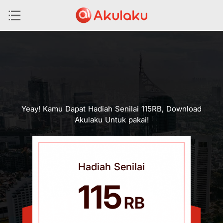
Yeay! Kamu Dapat Hadiah Senilai 115RB, Download
Akulaku Untuk pakai!
Belanja, Cicilan, dan
Bank Digital
Hadiah Senilai
115
RB