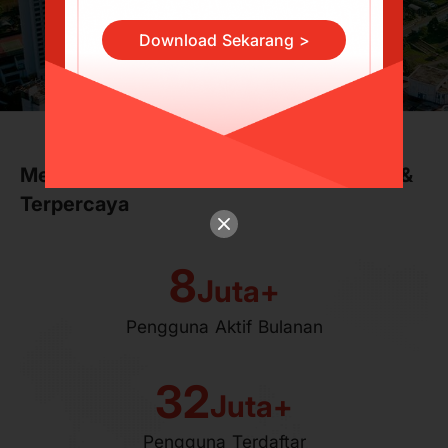
Download Sekarang >
Menjadi Perusahaan Fintech Terunggul &
Terpercaya
8
Juta+
Pengguna Aktif Bulanan
32
Juta+
Pengguna Terdaftar